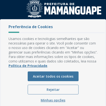
Rua do Imperador, 78, Centro
Preferência de Cookies
CEP: 58.280-000 - Mamanguape/PB
Fone: (83) 3292-2246
Usamos cookies e tecnologias semelhantes que são
Email: comunicacao@mamanguape.pb.gov.br
necessárias para operar o site. Você pode consentir com
Expediente: Segunda à Sexta, das 08h às 13h
o nosso uso de cookies clicando em "Aceitar" ou
gerenciar suas preferências clicando em “Minhas opções”.
Mapa do Site
Para obter mais informações sobre os tipos de cookies,
como utilizamos e quais dados são coletados, leia nossa
Perguntas frequentes
Política de Privacidade
.
Manual de Navegação
Aceitar todos os cookies
Glossário
Ouvidoria
Rejeitar
Serviços Internos
Política de Privacidade
Minhas opções