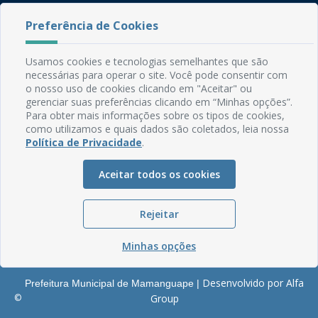
Rua do Imperador, 78, Centro
Preferência de Cookies
CEP: 58.280-000 - Mamanguape/PB
Fone: (83) 3292-2246
Usamos cookies e tecnologias semelhantes que são
Email: comunicacao@mamanguape.pb.gov.br
necessárias para operar o site. Você pode consentir com
Expediente: Segunda à Sexta, das 08h às 13h
o nosso uso de cookies clicando em "Aceitar" ou
gerenciar suas preferências clicando em “Minhas opções”.
Mapa do Site
Para obter mais informações sobre os tipos de cookies,
como utilizamos e quais dados são coletados, leia nossa
Perguntas frequentes
Política de Privacidade
.
Manual de Navegação
Aceitar todos os cookies
Glossário
Ouvidoria
Rejeitar
Serviços Internos
Política de Privacidade
Minhas opções
Desenvolvido por Alfa
Prefeitura Municipal de Mamanguape |
©
Group