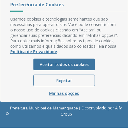
Rua do Imperador, 78, Centro
Preferência de Cookies
CEP: 58.280-000 - Mamanguape/PB
Fone: (83) 3292-2246
Usamos cookies e tecnologias semelhantes que são
Email: comunicacao@mamanguape.pb.gov.br
necessárias para operar o site. Você pode consentir com
Expediente: Segunda à Sexta, das 08h às 13h
o nosso uso de cookies clicando em "Aceitar" ou
gerenciar suas preferências clicando em “Minhas opções”.
Mapa do Site
Para obter mais informações sobre os tipos de cookies,
como utilizamos e quais dados são coletados, leia nossa
Perguntas frequentes
Política de Privacidade
.
Manual de Navegação
Glossário
Aceitar todos os cookies
Ouvidoria
Rejeitar
Serviços Internos
Política de Privacidade
Minhas opções
Desenvolvido por Alfa
Prefeitura Municipal de Mamanguape |
©
Group