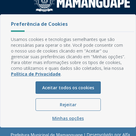
Rua do Imperador, 78, Centro
Preferência de Cookies
CEP: 58.280-000 - Mamanguape/PB
Fone: (83) 3292-2246
Usamos cookies e tecnologias semelhantes que são
Email: comunicacao@mamanguape.pb.gov.br
necessárias para operar o site. Você pode consentir com
Expediente: Segunda à Sexta, das 08h às 13h
o nosso uso de cookies clicando em "Aceitar" ou
gerenciar suas preferências clicando em “Minhas opções”.
Mapa do Site
Para obter mais informações sobre os tipos de cookies,
como utilizamos e quais dados são coletados, leia nossa
Perguntas frequentes
Política de Privacidade
.
Manual de Navegação
Aceitar todos os cookies
Glossário
Ouvidoria
Rejeitar
Serviços Internos
Política de Privacidade
Minhas opções
Desenvolvido por Alfa
Prefeitura Municipal de Mamanguape |