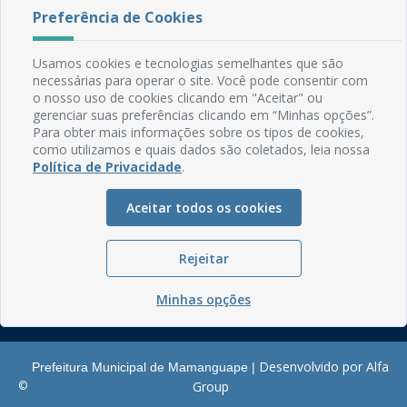
Preferência de Cookies
Rua do Imperador, 78, Centro
CEP: 58.280-000 - Mamanguape/PB
Usamos cookies e tecnologias semelhantes que são
Fone: (83) 3292-2246
necessárias para operar o site. Você pode consentir com
Email: comunicacao@mamanguape.pb.gov.br
o nosso uso de cookies clicando em "Aceitar" ou
Expediente: Segunda à Sexta, das 08h às 13h
gerenciar suas preferências clicando em “Minhas opções”.
Para obter mais informações sobre os tipos de cookies,
Mapa do Site
como utilizamos e quais dados são coletados, leia nossa
Política de Privacidade
.
Perguntas frequentes
Manual de Navegação
Aceitar todos os cookies
Glossário
Ouvidoria
Rejeitar
Serviços Internos
Minhas opções
Política de Privacidade
Desenvolvido por Alfa
Prefeitura Municipal de Mamanguape |
©
Group