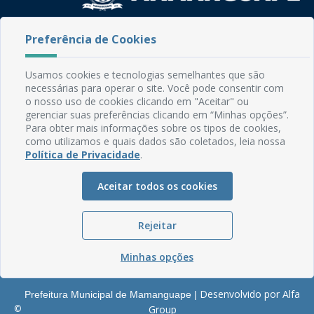
Rua do Imperador, 78, Centro
Preferência de Cookies
CEP: 58.280-000 - Mamanguape/PB
Fone: (83) 3292-2246
Usamos cookies e tecnologias semelhantes que são
Email: comunicacao@mamanguape.pb.gov.br
necessárias para operar o site. Você pode consentir com
Expediente: Segunda à Sexta, das 08h às 13h
o nosso uso de cookies clicando em "Aceitar" ou
gerenciar suas preferências clicando em “Minhas opções”.
Mapa do Site
Para obter mais informações sobre os tipos de cookies,
como utilizamos e quais dados são coletados, leia nossa
Perguntas frequentes
Política de Privacidade
.
Manual de Navegação
Aceitar todos os cookies
Glossário
Ouvidoria
Rejeitar
Serviços Internos
Política de Privacidade
Minhas opções
Desenvolvido por Alfa
Prefeitura Municipal de Mamanguape |
©
Group