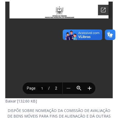
Baixar [132.60 KB]
DISPÕE SOBRE NOMEAÇÃO DA COMISSÃO DE AVALIAÇÃO
DE BENS MÓVEIS PARA FINS DE ALIENAÇÃO E DÁ OUTRAS