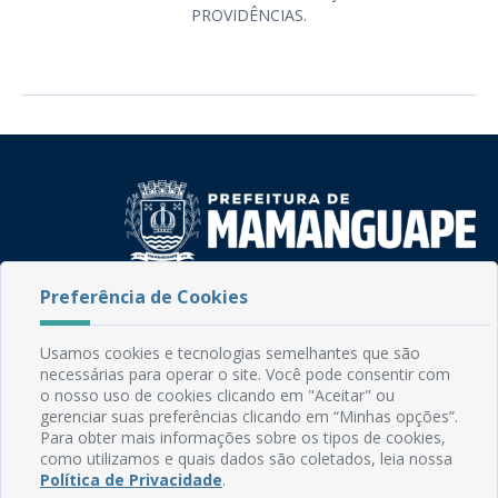
PROVIDÊNCIAS.
Preferência de Cookies
Rua do Imperador, 78, Centro
CEP: 58.280-000 - Mamanguape/PB
Fone: (83) 3292-2246
Usamos cookies e tecnologias semelhantes que são
Email: comunicacao@mamanguape.pb.gov.br
necessárias para operar o site. Você pode consentir com
Expediente: Segunda à Sexta, das 08h às 13h
o nosso uso de cookies clicando em "Aceitar" ou
gerenciar suas preferências clicando em “Minhas opções”.
Para obter mais informações sobre os tipos de cookies,
Mapa do Site
como utilizamos e quais dados são coletados, leia nossa
Perguntas frequentes
Política de Privacidade
.