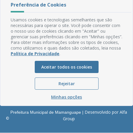
Rua do Imperador, 78, Centro
Preferência de Cookies
CEP: 58.280-000 - Mamanguape/PB
Fone: (83) 3292-2246
Usamos cookies e tecnologias semelhantes que são
Email: comunicacao@mamanguape.pb.gov.br
necessárias para operar o site. Você pode consentir com
Expediente: Segunda à Sexta, das 08h às 13h
o nosso uso de cookies clicando em "Aceitar" ou
gerenciar suas preferências clicando em “Minhas opções”.
Mapa do Site
Para obter mais informações sobre os tipos de cookies,
como utilizamos e quais dados são coletados, leia nossa
Perguntas frequentes
Política de Privacidade
.
Manual de Navegação
Glossário
Aceitar todos os cookies
Ouvidoria
Rejeitar
Serviços Internos
Política de Privacidade
Minhas opções
Desenvolvido por Alfa
Prefeitura Municipal de Mamanguape |
©
Group