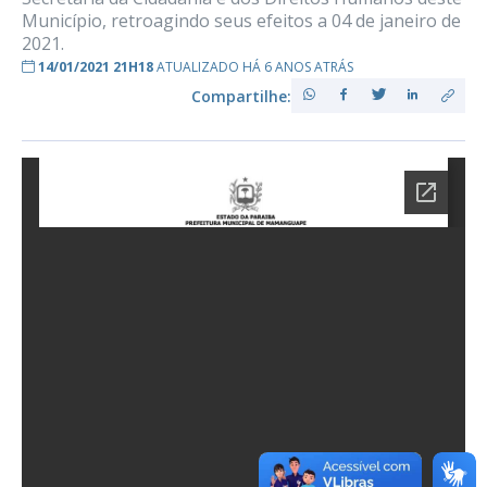
Município, retroagindo seus efeitos a 04 de janeiro de
2021.
14/01/2021 21H18
ATUALIZADO HÁ 6 ANOS ATRÁS
Compartilhe: