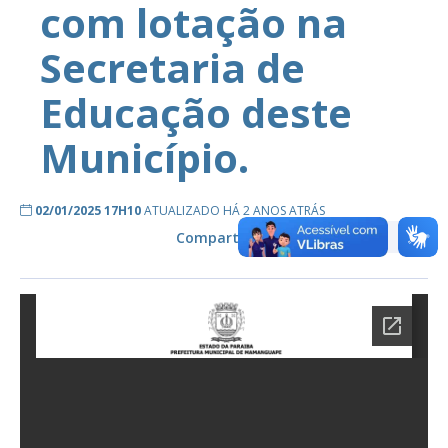
com lotação na
Secretaria de
Educação deste
Município.
02/01/2025 17H10
ATUALIZADO HÁ 2 ANOS ATRÁS
Compartilhe: