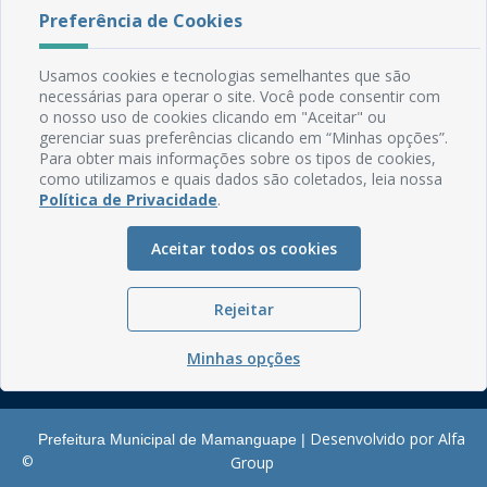
Preferência de Cookies
Rua do Imperador, 78, Centro
CEP: 58.280-000 - Mamanguape/PB
Usamos cookies e tecnologias semelhantes que são
Fone: (83) 3292-2246
necessárias para operar o site. Você pode consentir com
Email: comunicacao@mamanguape.pb.gov.br
o nosso uso de cookies clicando em "Aceitar" ou
Expediente: Segunda à Sexta, das 08h às 13h
gerenciar suas preferências clicando em “Minhas opções”.
Para obter mais informações sobre os tipos de cookies,
Mapa do Site
como utilizamos e quais dados são coletados, leia nossa
Política de Privacidade
.
Perguntas frequentes
Manual de Navegação
Aceitar todos os cookies
Glossário
Ouvidoria
Rejeitar
Serviços Internos
Minhas opções
Política de Privacidade
Desenvolvido por Alfa
Prefeitura Municipal de Mamanguape |
©
Group