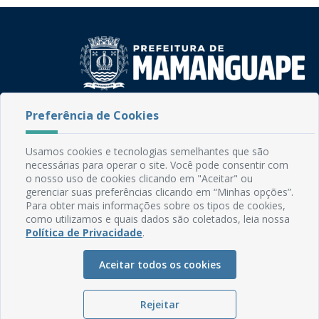
Rua do Imperador, 78, Centro
Preferência de Cookies
CEP: 58.280-000 - Mamanguape/PB
Fone: (83) 3292-2246
Usamos cookies e tecnologias semelhantes que são
Email: comunicacao@mamanguape.pb.gov.br
necessárias para operar o site. Você pode consentir com
Expediente: Segunda à Sexta, das 08h às 13h
o nosso uso de cookies clicando em "Aceitar" ou
gerenciar suas preferências clicando em “Minhas opções”.
Mapa do Site
Para obter mais informações sobre os tipos de cookies,
como utilizamos e quais dados são coletados, leia nossa
Perguntas frequentes
Política de Privacidade
.
Manual de Navegação
Aceitar todos os cookies
Glossário
Ouvidoria
Rejeitar
Serviços Internos