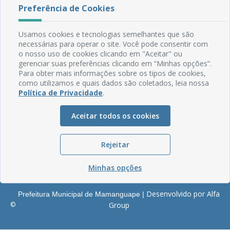
Rua do Imperador, 78, Centro
Preferência de Cookies
CEP: 58.280-000 - Mamanguape/PB
Fone: (83) 3292-2246
Usamos cookies e tecnologias semelhantes que são
Email: comunicacao@mamanguape.pb.gov.br
necessárias para operar o site. Você pode consentir com
Expediente: Segunda à Sexta, das 08h às 13h
o nosso uso de cookies clicando em "Aceitar" ou
gerenciar suas preferências clicando em “Minhas opções”.
Mapa do Site
Para obter mais informações sobre os tipos de cookies,
como utilizamos e quais dados são coletados, leia nossa
Perguntas frequentes
Política de Privacidade
.
Manual de Navegação
Glossário
Aceitar todos os cookies
Ouvidoria
Rejeitar
Serviços Internos
Política de Privacidade
Minhas opções
Desenvolvido por Alfa
Prefeitura Municipal de Mamanguape |
©
Group