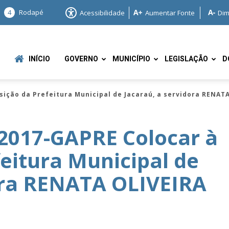
4
Rodapé
Acessibilidade
Aumentar Fonte
Dim
INÍCIO
GOVERNO
MUNICÍPIO
LEGISLAÇÃO
D
sição da Prefeitura Municipal de Jacaraú, a servidora RENAT
2017-GAPRE Colocar à
feitura Municipal de
e
ora RENATA OLIVEIRA