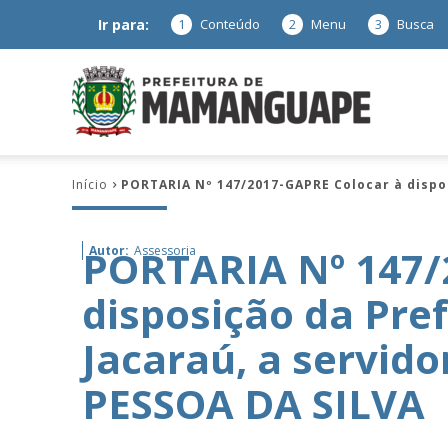
Ir para:
1
Conteúdo
2
Menu
3
Busca
Prefeitura
Início
PORTARIA Nº 147/2017-GAPRE Colocar à dispo
de
PORTARIA Nº 147/
Autor:
Assessoria
disposição da Pre
Mamanguap
Jacaraú, a servid
PESSOA DA SILVA
–