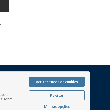
,
,
Mapa do Site
Perguntas frequentes
Aceitar todos os cookies
Manual de Navegação
 uso de
Rejeitar
Glossário
es sobre
Ouvidoria
Minhas opções