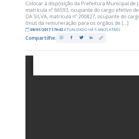
Colocar à disposição da Prefeitura Municipal d
matrícula nº 66593, ocupante do cargo efetivo
DA SILVA, matrícula nº 200827, ocupante do carg
ônus da remuneração para os órgãos de […]
PB
09/01/2017 17H42
ATUALIZADO HÁ 5 ANOS ATRÁS
Compartilhe: