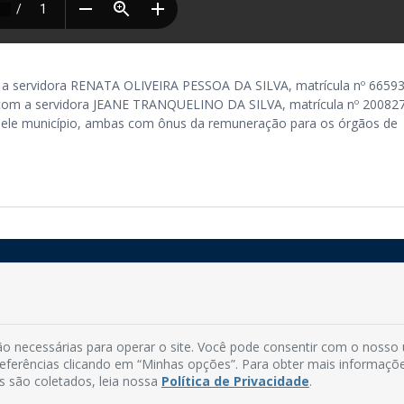
ú, a servidora RENATA OLIVEIRA PESSOA DA SILVA, matrícula nº 66593
 com a servidora JEANE TRANQUELINO DA SILVA, matrícula nº 200827
quele município, ambas com ônus da remuneração para os órgãos de
Rua do Imperador, 78, Centro
CEP: 58.280-000 - Mamanguape/PB
o necessárias para operar o site. Você pode consentir com o nosso
Fone: (83) 3292-2246
preferências clicando em “Minhas opções”. Para obter mais informaçõ
Email: comunicacao@mamanguape.pb.gov.br
s são coletados, leia nossa
Política de Privacidade
.
Expediente: Segunda à Sexta, das 08h às 13h