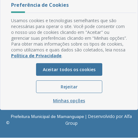
Rua do Imperador, 78, Centro
Preferência de Cookies
CEP: 58.280-000 - Mamanguape/PB
Fone: (83) 3292-2246
Usamos cookies e tecnologias semelhantes que são
Email: comunicacao@mamanguape.pb.gov.br
necessárias para operar o site. Você pode consentir com
Expediente: Segunda à Sexta, das 08h às 13h
o nosso uso de cookies clicando em "Aceitar" ou
gerenciar suas preferências clicando em “Minhas opções”.
Mapa do Site
Para obter mais informações sobre os tipos de cookies,
como utilizamos e quais dados são coletados, leia nossa
Perguntas frequentes
Política de Privacidade
.
Manual de Navegação
Glossário
Aceitar todos os cookies
Ouvidoria
Rejeitar
Serviços Internos
Política de Privacidade
Minhas opções
Desenvolvido por Alfa
Prefeitura Municipal de Mamanguape |
©
Group