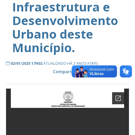
Infraestrutura e
Desenvolvimento
Urbano deste
Município.
02/01/2025 17H02
ATUALIZADO HÁ 2 ANOS ATRÁS
Compartilhe: