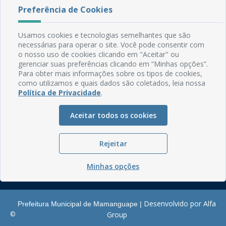
Preferência de Cookies
Rua do Imperador, 78, Centro
CEP: 58.280-000 - Mamanguape/PB
Usamos cookies e tecnologias semelhantes que são
Fone: (83) 3292-2246
necessárias para operar o site. Você pode consentir com
Email: comunicacao@mamanguape.pb.gov.br
o nosso uso de cookies clicando em "Aceitar" ou
Expediente: Segunda à Sexta, das 08h às 13h
gerenciar suas preferências clicando em “Minhas opções”.
Para obter mais informações sobre os tipos de cookies,
Mapa do Site
como utilizamos e quais dados são coletados, leia nossa
Política de Privacidade
.
Perguntas frequentes
Manual de Navegação
Aceitar todos os cookies
Glossário
Ouvidoria
Rejeitar
Serviços Internos
Minhas opções
Política de Privacidade
Desenvolvido por Alfa
Prefeitura Municipal de Mamanguape |
©
Group