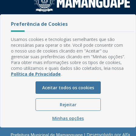
Rua do Imperador, 78, Centro
Preferência de Cookies
CEP: 58.280-000 - Mamanguape/PB
Fone: (83) 3292-2246
Usamos cookies e tecnologias semelhantes que são
Email: comunicacao@mamanguape.pb.gov.br
necessárias para operar o site. Você pode consentir com
Expediente: Segunda à Sexta, das 08h às 13h
o nosso uso de cookies clicando em "Aceitar" ou
gerenciar suas preferências clicando em “Minhas opções”.
Mapa do Site
Para obter mais informações sobre os tipos de cookies,
como utilizamos e quais dados são coletados, leia nossa
Perguntas frequentes
Política de Privacidade
.
Manual de Navegação
Aceitar todos os cookies
Glossário
Ouvidoria
Rejeitar
Serviços Internos
Política de Privacidade
Minhas opções
Desenvolvido por Alfa
Prefeitura Municipal de Mamanguape |