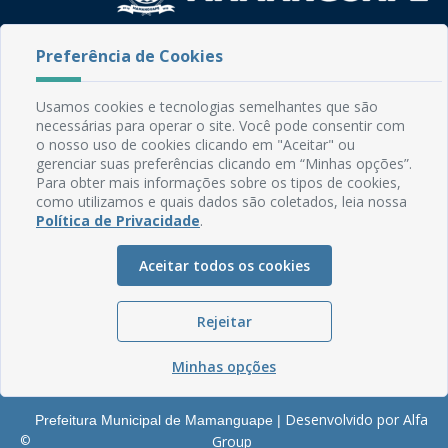
Rua do Imperador, 78, Centro
Preferência de Cookies
CEP: 58.280-000 - Mamanguape/PB
Fone: (83) 3292-2246
Usamos cookies e tecnologias semelhantes que são
Email: comunicacao@mamanguape.pb.gov.br
necessárias para operar o site. Você pode consentir com
Expediente: Segunda à Sexta, das 08h às 13h
o nosso uso de cookies clicando em "Aceitar" ou
gerenciar suas preferências clicando em “Minhas opções”.
Mapa do Site
Para obter mais informações sobre os tipos de cookies,
como utilizamos e quais dados são coletados, leia nossa
Perguntas frequentes
Política de Privacidade
.
Manual de Navegação
Aceitar todos os cookies
Glossário
Ouvidoria
Rejeitar
Serviços Internos
Política de Privacidade
Minhas opções
Desenvolvido por Alfa
Prefeitura Municipal de Mamanguape |
©
Group