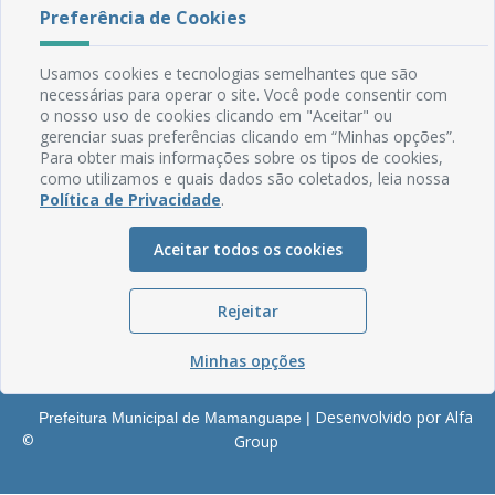
Rua do Imperador, 78, Centro
Preferência de Cookies
CEP: 58.280-000 - Mamanguape/PB
Fone: (83) 3292-2246
Usamos cookies e tecnologias semelhantes que são
Email: comunicacao@mamanguape.pb.gov.br
necessárias para operar o site. Você pode consentir com
Expediente: Segunda à Sexta, das 08h às 13h
o nosso uso de cookies clicando em "Aceitar" ou
gerenciar suas preferências clicando em “Minhas opções”.
Mapa do Site
Para obter mais informações sobre os tipos de cookies,
como utilizamos e quais dados são coletados, leia nossa
Perguntas frequentes
Política de Privacidade
.
Manual de Navegação
Glossário
Aceitar todos os cookies
Ouvidoria
Rejeitar
Serviços Internos
Política de Privacidade
Minhas opções
Desenvolvido por Alfa
Prefeitura Municipal de Mamanguape |
©
Group