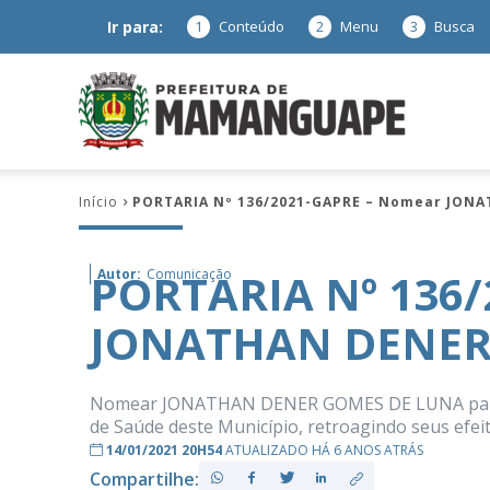
Ir para:
1
Conteúdo
2
Menu
3
Busca
Prefeitura
Início
PORTARIA Nº 136/2021-GAPRE – Nomear JON
de
PORTARIA Nº 136
Autor:
Comunicação
JONATHAN DENER
Mamanguap
Nomear JONATHAN DENER GOMES DE LUNA para exe
de Saúde deste Município, retroagindo seus efeit
14/01/2021 20H54
ATUALIZADO HÁ 6 ANOS ATRÁS
–
Compartilhe: