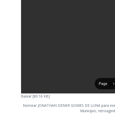
Baixar [80.16 KB]
Nomear JONATHAN DENER GOMES DE LUNA para exercer 
Município, retroagin