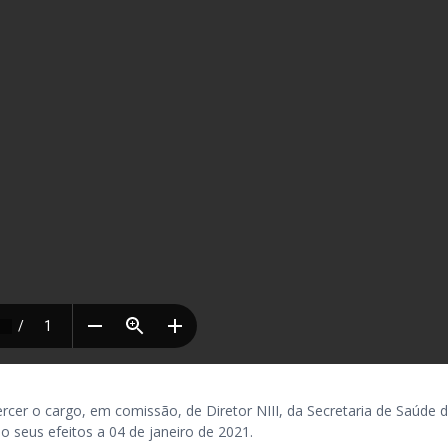
o cargo, em comissão, de Diretor NIII, da Secretaria de Saúde d
do seus efeitos a 04 de janeiro de 2021.