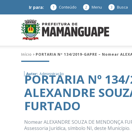
Ir para:
1
Conteúdo
2
Menu
3
Busca
Prefeitura
Início
PORTARIA Nº 134/2019-GAPRE – Nomear AL
de
PORTARIA Nº 134
Autor:
Administração
ALEXANDRE SOUZ
Mamanguap
FURTADO
Nomear ALEXANDRE SOUZA DE MENDONÇA FURTAD
–
Assessoria Jurídica, símbolo NI, deste Município.