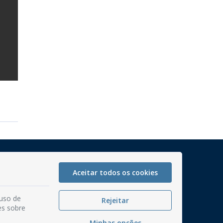
Mapa do Site
Perguntas frequentes
Aceitar todos os cookies
Manual de Navegação
 uso de
Rejeitar
Glossário
es sobre
Ouvidoria
Minhas opções