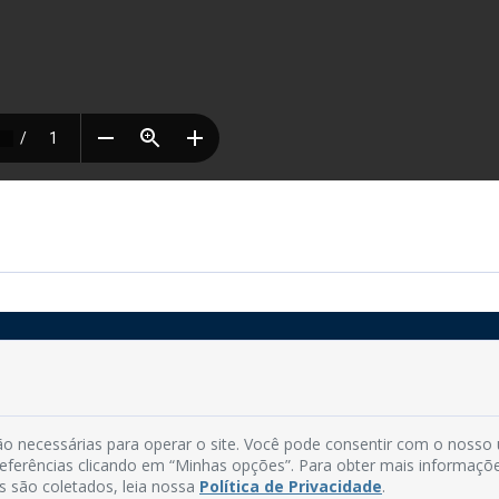
Rua do Imperador, 78, Centro
CEP: 58.280-000 - Mamanguape/PB
o necessárias para operar o site. Você pode consentir com o nosso
Fone: (83) 3292-2246
preferências clicando em “Minhas opções”. Para obter mais informaçõ
Email: comunicacao@mamanguape.pb.gov.br
s são coletados, leia nossa
Política de Privacidade
.
Expediente: Segunda à Sexta, das 08h às 13h