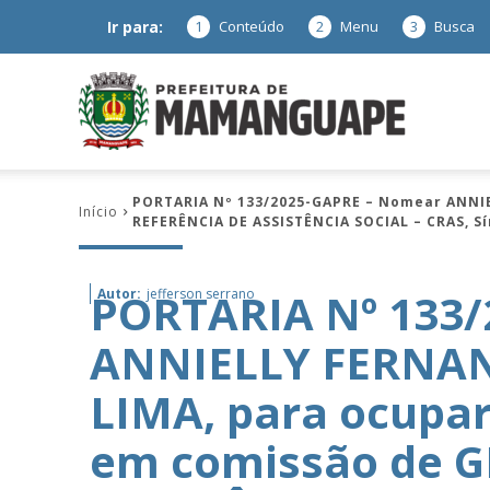
Ir para:
1
Conteúdo
2
Menu
3
Busca
Prefeitura
PORTARIA Nº 133/2025-GAPRE – Nomear ANNI
Início
REFERÊNCIA DE ASSISTÊNCIA SOCIAL – CRAS, Sí
de
PORTARIA Nº 133
Autor:
jefferson serrano
ANNIELLY FERNA
Mamanguap
LIMA, para ocupar
em comissão de 
–