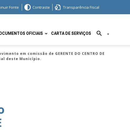
inuir Fonte
Contraste
Transparência Fiscal
OCUMENTOS OFICIAIS
CARTA DE SERVIÇOS
rovimento em comissão de GERENTE DO CENTRO DE
ial deste Município.
o
E