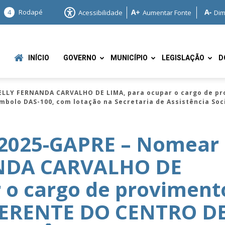
4
Rodapé
Acessibilidade
Aumentar Fonte
Dim
INÍCIO
GOVERNO
MUNICÍPIO
LEGISLAÇÃO
D
ELLY FERNANDA CARVALHO DE LIMA, para ocupar o cargo de p
mbolo DAS-100, com lotação na Secretaria de Assistência Soc
/2025-GAPRE – Nomear
NDA CARVALHO DE
e
 o cargo de proviment
GERENTE DO CENTRO D