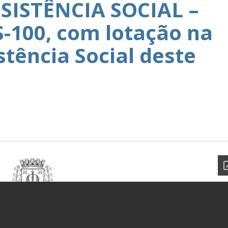
SISTÊNCIA SOCIAL –
-100, com lotação na
stência Social deste