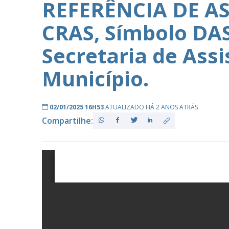
REFERÊNCIA DE AS
CRAS, Símbolo DAS
PB
Secretaria de Assi
Município.
02/01/2025 16H53
ATUALIZADO HÁ 2 ANOS ATRÁS
Compartilhe: