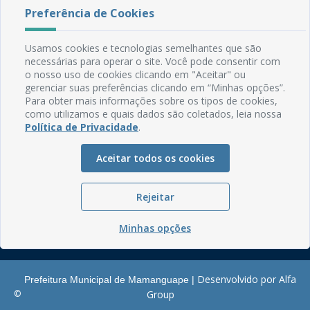
Preferência de Cookies
Rua do Imperador, 78, Centro
CEP: 58.280-000 - Mamanguape/PB
Usamos cookies e tecnologias semelhantes que são
Fone: (83) 3292-2246
necessárias para operar o site. Você pode consentir com
Email: comunicacao@mamanguape.pb.gov.br
o nosso uso de cookies clicando em "Aceitar" ou
Expediente: Segunda à Sexta, das 08h às 13h
gerenciar suas preferências clicando em “Minhas opções”.
Para obter mais informações sobre os tipos de cookies,
Mapa do Site
como utilizamos e quais dados são coletados, leia nossa
Política de Privacidade
.
Perguntas frequentes
Manual de Navegação
Aceitar todos os cookies
Glossário
Ouvidoria
Rejeitar
Serviços Internos
Minhas opções
Política de Privacidade
Desenvolvido por Alfa
Prefeitura Municipal de Mamanguape |
©
Group