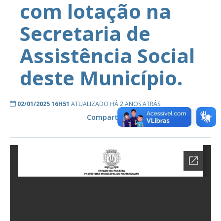
com lotação na
Secretaria de
Assistência Social
deste Município.
02/01/2025 16H51
ATUALIZADO HÁ 2 ANOS ATRÁS
Compartilhe: