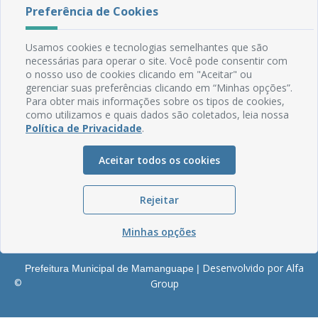
Rua do Imperador, 78, Centro
Preferência de Cookies
CEP: 58.280-000 - Mamanguape/PB
Fone: (83) 3292-2246
Usamos cookies e tecnologias semelhantes que são
Email: comunicacao@mamanguape.pb.gov.br
necessárias para operar o site. Você pode consentir com
Expediente: Segunda à Sexta, das 08h às 13h
o nosso uso de cookies clicando em "Aceitar" ou
gerenciar suas preferências clicando em “Minhas opções”.
Mapa do Site
Para obter mais informações sobre os tipos de cookies,
como utilizamos e quais dados são coletados, leia nossa
Perguntas frequentes
Política de Privacidade
.
Manual de Navegação
Glossário
Aceitar todos os cookies
Ouvidoria
Rejeitar
Serviços Internos
Política de Privacidade
Minhas opções
Desenvolvido por Alfa
Prefeitura Municipal de Mamanguape |
©
Group