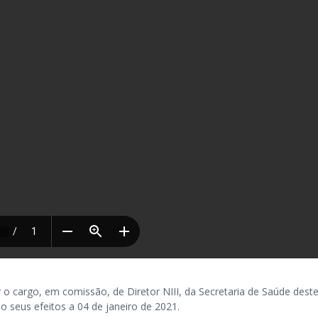
argo, em comissão, de Diretor NIII, da Secretaria de Saúde dest
do seus efeitos a 04 de janeiro de 2021.