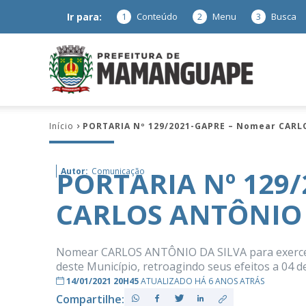
Ir para:
1
Conteúdo
2
Menu
3
Busca
Prefeitura
Início
PORTARIA Nº 129/2021-GAPRE – Nomear CARL
de
PORTARIA Nº 129
Autor:
Comunicação
CARLOS ANTÔNIO 
Mamanguap
Nomear CARLOS ANTÔNIO DA SILVA para exercer o
deste Município, retroagindo seus efeitos a 04 de
14/01/2021 20H45
ATUALIZADO HÁ 6 ANOS ATRÁS
–
Compartilhe: