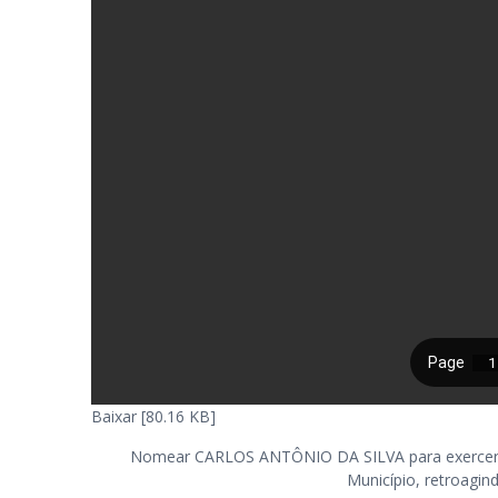
Baixar [80.16 KB]
Nomear CARLOS ANTÔNIO DA SILVA para exercer o c
Município, retroagin