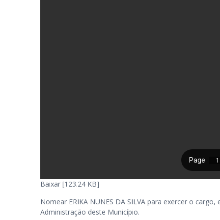
Baixar [123.24 KB]
Nomear ERIKA NUNES DA SILVA para exercer o cargo, em 
Administração deste Município.