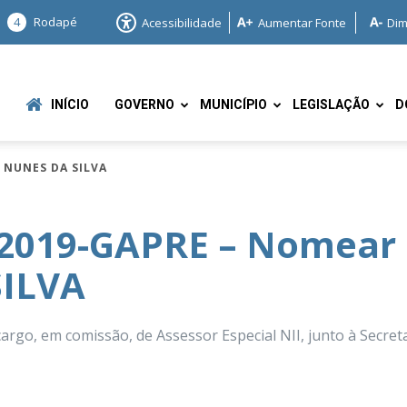
4
Rodapé
Acessibilidade
Aumentar Fonte
Dim
INÍCIO
GOVERNO
MUNICÍPIO
LEGISLAÇÃO
D
 NUNES DA SILVA
/2019-GAPRE – Nomear
SILVA
e
go, em comissão, de Assessor Especial NII, junto à Secret