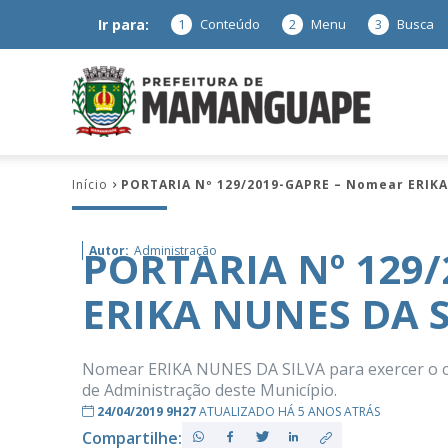
Ir para:
1
Conteúdo
2
Menu
3
Busca
Prefeitura
Início
PORTARIA Nº 129/2019-GAPRE – Nomear ERIKA
de
PORTARIA Nº 129
Autor:
Administração
ERIKA NUNES DA 
Mamanguap
Nomear ERIKA NUNES DA SILVA para exercer o car
de Administração deste Município.
24/04/2019 9H27
ATUALIZADO HÁ 5 ANOS ATRÁS
–
Compartilhe: