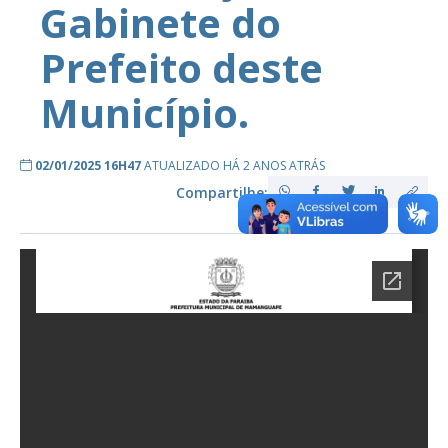
Gabinete do
Prefeito deste
Município.
02/01/2025 16H47
ATUALIZADO HÁ 2 ANOS ATRÁS
Compartilhe: