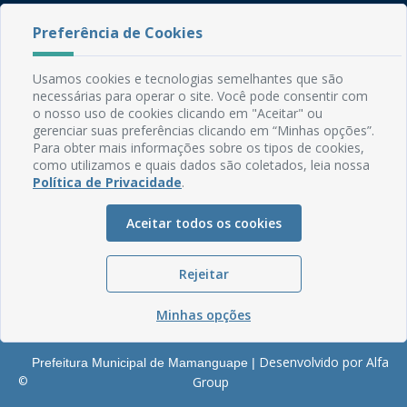
Rua do Imperador, 78, Centro
Preferência de Cookies
CEP: 58.280-000 - Mamanguape/PB
Fone: (83) 3292-2246
Usamos cookies e tecnologias semelhantes que são
Email: comunicacao@mamanguape.pb.gov.br
necessárias para operar o site. Você pode consentir com
Expediente: Segunda à Sexta, das 08h às 13h
o nosso uso de cookies clicando em "Aceitar" ou
gerenciar suas preferências clicando em “Minhas opções”.
Mapa do Site
Para obter mais informações sobre os tipos de cookies,
como utilizamos e quais dados são coletados, leia nossa
Perguntas frequentes
Política de Privacidade
.
Manual de Navegação
Aceitar todos os cookies
Glossário
Ouvidoria
Rejeitar
Serviços Internos
Política de Privacidade
Minhas opções
Desenvolvido por Alfa
Prefeitura Municipal de Mamanguape |
©
Group