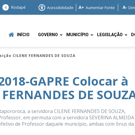
4
Rodapé
Acessibilidade
Aumentar Fonte
Dim
INÍCIO
GOVERNO
MUNICÍPIO
LEGISLAÇÃO
D
osição CILENE FERNANDES DE SOUZA
2018-GAPRE Colocar à
E FERNANDES DE SOUZ
e
e Itapororoca, a servidora CILENE FERNANDES DE SOUZA,
de Professor, em permuta com a servidora SEVERINA ALMEIDA
 efetivo de Professor daquele município, ambas com ônus da