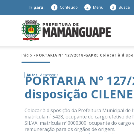
Ir para:
1
Conteúdo
2
Menu
3
Busca
Prefeitura
Início
PORTARIA Nº 127/2018-GAPRE Colocar à disp
de
PORTARIA Nº 127/
Autor:
Assessoria
disposição CILEN
Mamanguap
Colocar à disposição da Prefeitura Municipal d
matrícula nº 5428, ocupante do cargo efetivo 
SILVA, matrícula nº 0000300, ocupante do cargo
–
remuneração para os órgãos de origem.