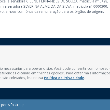
roroca, a servidora CILENE FERNANDES DE SOUZA, matrícula nº 5428,
om a servidora SEVERINA ALMEIDA DA SILVA, matrícula nº 0000300,
ípio, ambas com ônus da remuneração para os órgãos de origem.
Rua do Imperador, 78, Centro
CEP: 58.280-000 - Mamanguape/PB
o necessárias para operar o site. Você pode consentir com o nosso
Fone: (83) 3292-2246
preferências clicando em “Minhas opções”. Para obter mais informaçõ
Email: comunicacao@mamanguape.pb.gov.br
s são coletados, leia nossa
Política de Privacidade
.
Expediente: Segunda à Sexta, das 08h às 13h
 por Alfa Group