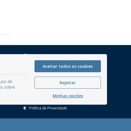
Mapa do Site
Perguntas frequentes
Aceitar todos os cookies
Manual de Navegação
 uso de
Glossário
Rejeitar
es sobre
Ouvidoria
Minhas opções
Serviços Internos
Política de Privacidade