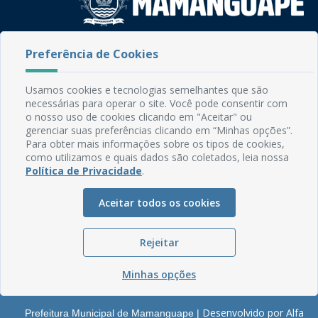
Rua do Imperador, 78, Centro
Preferência de Cookies
CEP: 58.280-000 - Mamanguape/PB
Fone: (83) 3292-2246
Usamos cookies e tecnologias semelhantes que são
Email: comunicacao@mamanguape.pb.gov.br
necessárias para operar o site. Você pode consentir com
Expediente: Segunda à Sexta, das 08h às 13h
o nosso uso de cookies clicando em "Aceitar" ou
gerenciar suas preferências clicando em “Minhas opções”.
Mapa do Site
Para obter mais informações sobre os tipos de cookies,
como utilizamos e quais dados são coletados, leia nossa
Perguntas frequentes
Política de Privacidade
.
Manual de Navegação
Aceitar todos os cookies
Glossário
Ouvidoria
Rejeitar
Serviços Internos
Política de Privacidade
Minhas opções
Desenvolvido por Alfa
Prefeitura Municipal de Mamanguape |