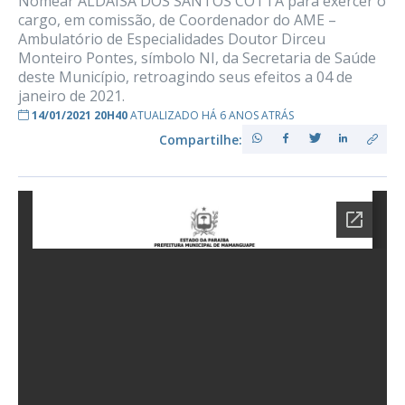
Nomear ALDAÍSA DOS SANTOS COTTA para exercer o
cargo, em comissão, de Coordenador do AME –
Ambulatório de Especialidades Doutor Dirceu
Monteiro Pontes, símbolo NI, da Secretaria de Saúde
deste Município, retroagindo seus efeitos a 04 de
janeiro de 2021.
14/01/2021 20H40
ATUALIZADO HÁ 6 ANOS ATRÁS
Compartilhe: