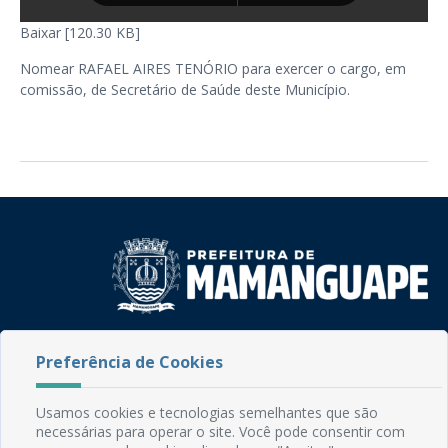
Baixar [120.30 KB]
Nomear RAFAEL AIRES TENÓRIO para exercer o cargo, em
comissão, de Secretário de Saúde deste Município.
Rua do Imperador, 78, Centro
Preferência de Cookies
CEP: 58.280-000 - Mamanguape/PB
Fone: (83) 3292-2246
Email: comunicacao@mamanguape.pb.gov.br
Usamos cookies e tecnologias semelhantes que são
Expediente: Segunda à Sexta, das 08h às 13h
necessárias para operar o site. Você pode consentir com