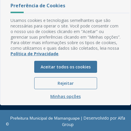
Preferência de Cookies
Rua do Imperador, 78, Centro
CEP: 58.280-000 - Mamanguape/PB
Usamos cookies e tecnologias semelhantes que são
Fone: (83) 3292-2246
necessárias para operar o site. Você pode consentir com
Email: comunicacao@mamanguape.pb.gov.br
o nosso uso de cookies clicando em "Aceitar" ou
Expediente: Segunda à Sexta, das 08h às 13h
gerenciar suas preferências clicando em “Minhas opções”.
Para obter mais informações sobre os tipos de cookies,
Mapa do Site
como utilizamos e quais dados são coletados, leia nossa
Política de Privacidade
.
Perguntas frequentes
Manual de Navegação
Aceitar todos os cookies
Glossário
Ouvidoria
Rejeitar
Serviços Internos
Minhas opções
Política de Privacidade
Desenvolvido por Alfa
Prefeitura Municipal de Mamanguape |
©
Group