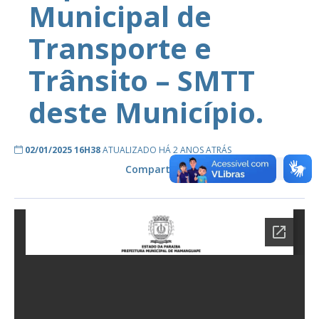
Municipal de
Transporte e
Trânsito – SMTT
deste Município.
02/01/2025 16H38
ATUALIZADO HÁ 2 ANOS ATRÁS
Compartilhe: