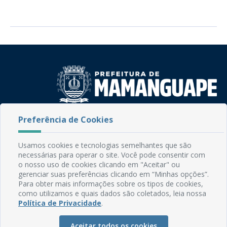
Preferência de Cookies
Rua do Imperador, 78, Centro
CEP: 58.280-000 - Mamanguape/PB
Fone: (83) 3292-2246
Usamos cookies e tecnologias semelhantes que são
Email: comunicacao@mamanguape.pb.gov.br
necessárias para operar o site. Você pode consentir com
Expediente: Segunda à Sexta, das 08h às 13h
o nosso uso de cookies clicando em "Aceitar" ou
gerenciar suas preferências clicando em “Minhas opções”.
Para obter mais informações sobre os tipos de cookies,
Mapa do Site
como utilizamos e quais dados são coletados, leia nossa
Perguntas frequentes
Política de Privacidade
.
Manual de Navegação
Aceitar todos os cookies