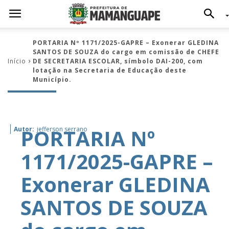
PORTARIA Nº 1171/2025-GAPRE – Exonerar GLEDINA
SANTOS DE SOUZA do cargo em comissão de CHEFE
Início
DE SECRETARIA ESCOLAR, símbolo DAI-200, com
lotação na Secretaria de Educação deste
Município.
PORTARIA Nº
Autor:
jefferson serrano
1171/2025-GAPRE –
Exonerar GLEDINA
SANTOS DE SOUZA