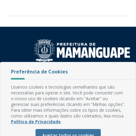
Preferência de Cookies
Rua do Imperador, 78, Centro
CEP: 58.280-000 - Mamanguape/PB
Fone: (83) 3292-2246
Usamos cookies e tecnologias semelhantes que são
Email: comunicacao@mamanguape.pb.gov.br
necessárias para operar o site. Você pode consentir com
Expediente: Segunda à Sexta, das 08h às 13h
o nosso uso de cookies clicando em "Aceitar" ou
gerenciar suas preferências clicando em “Minhas opções”.
Para obter mais informações sobre os tipos de cookies,
Mapa do Site
como utilizamos e quais dados são coletados, leia nossa
Perguntas frequentes
Política de Privacidade
.
Manual de Navegação
Aceitar todos os cookies