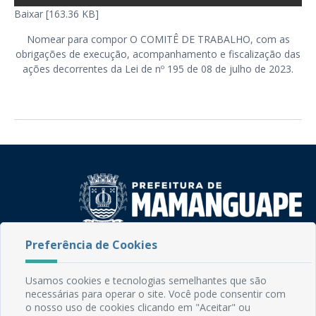
Baixar [163.36 KB]
Nomear para compor O COMITÊ DE TRABALHO, com as
obrigações de execução, acompanhamento e fiscalização das
ações decorrentes da Lei de nº 195 de 08 de julho de 2023.
Preferência de Cookies
Rua do Imperador, 78, Centro
CEP: 58.280-000 - Mamanguape/PB
Fone: (83) 3292-2246
Usamos cookies e tecnologias semelhantes que são
necessárias para operar o site. Você pode consentir com
Email: comunicacao@mamanguape.pb.gov.br
o nosso uso de cookies clicando em "Aceitar" ou
Expediente: Segunda à Sexta, das 08h às 13h