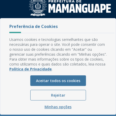
Rua do Imperador, 78, Centro
Preferência de Cookies
CEP: 58.280-000 - Mamanguape/PB
Fone: (83) 3292-2246
Usamos cookies e tecnologias semelhantes que são
Email: comunicacao@mamanguape.pb.gov.br
necessárias para operar o site. Você pode consentir com
Expediente: Segunda à Sexta, das 08h às 13h
o nosso uso de cookies clicando em "Aceitar" ou
gerenciar suas preferências clicando em “Minhas opções”.
Mapa do Site
Para obter mais informações sobre os tipos de cookies,
como utilizamos e quais dados são coletados, leia nossa
Perguntas frequentes
Política de Privacidade
.
Manual de Navegação
Aceitar todos os cookies
Glossário
Ouvidoria
Rejeitar
Serviços Internos
Política de Privacidade
Minhas opções