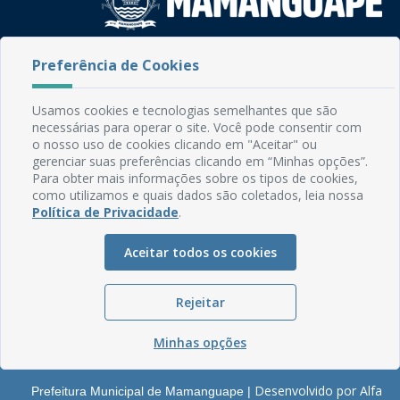
Rua do Imperador, 78, Centro
Preferência de Cookies
CEP: 58.280-000 - Mamanguape/PB
Fone: (83) 3292-2246
Usamos cookies e tecnologias semelhantes que são
Email: comunicacao@mamanguape.pb.gov.br
necessárias para operar o site. Você pode consentir com
Expediente: Segunda à Sexta, das 08h às 13h
o nosso uso de cookies clicando em "Aceitar" ou
gerenciar suas preferências clicando em “Minhas opções”.
Mapa do Site
Para obter mais informações sobre os tipos de cookies,
como utilizamos e quais dados são coletados, leia nossa
Perguntas frequentes
Política de Privacidade
.
Manual de Navegação
Aceitar todos os cookies
Glossário
Ouvidoria
Rejeitar
Serviços Internos
Política de Privacidade
Minhas opções
Desenvolvido por Alfa
Prefeitura Municipal de Mamanguape |