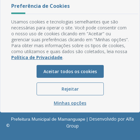
Rua do Imperador, 78, Centro
Preferência de Cookies
CEP: 58.280-000 - Mamanguape/PB
Fone: (83) 3292-2246
Usamos cookies e tecnologias semelhantes que são
Email: comunicacao@mamanguape.pb.gov.br
necessárias para operar o site. Você pode consentir com
Expediente: Segunda à Sexta, das 08h às 13h
o nosso uso de cookies clicando em "Aceitar" ou
gerenciar suas preferências clicando em “Minhas opções”.
Mapa do Site
Para obter mais informações sobre os tipos de cookies,
como utilizamos e quais dados são coletados, leia nossa
Perguntas frequentes
Política de Privacidade
.
Manual de Navegação
Glossário
Aceitar todos os cookies
Ouvidoria
Rejeitar
Serviços Internos
Política de Privacidade
Minhas opções
Desenvolvido por Alfa
Prefeitura Municipal de Mamanguape |
©
Group