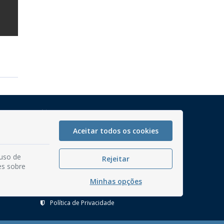
Mapa do Site
Perguntas frequentes
Aceitar todos os cookies
Manual de Navegação
 uso de
Glossário
Rejeitar
es sobre
Ouvidoria
Minhas opções
Serviços Internos
Política de Privacidade