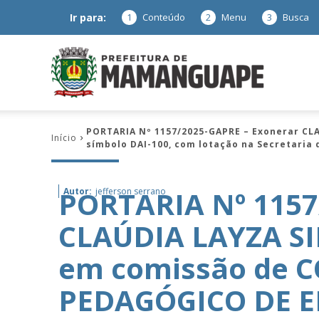
Ir para:
1
Conteúdo
2
Menu
3
Busca
Prefeitura
PORTARIA Nº 1157/2025-GAPRE – Exonerar C
Início
símbolo DAI-100, com lotação na Secretaria 
de
PORTARIA Nº 1157
Autor:
jefferson serrano
CLAÚDIA LAYZA SI
Mamanguap
em comissão de
PEDAGÓGICO DE 
–