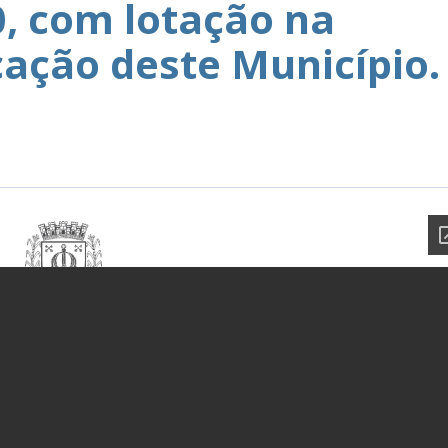
0, com lotação na
cação deste Município.