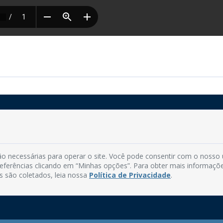
Rua do Imperador, 78, Centro
CEP: 58.280-000 - Mamanguape/PB
o necessárias para operar o site. Você pode consentir com o nosso
Fone: (83) 3292-2246
preferências clicando em “Minhas opções”. Para obter mais informaçõ
Email: comunicacao@mamanguape.pb.gov.br
s são coletados, leia nossa
Política de Privacidade
.
Expediente: Segunda à Sexta, das 08h às 13h