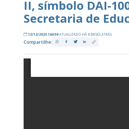
II, símbolo DAI-10
Secretaria de Edu
PB
12/12/2025 16H59
ATUALIZADO HÁ 8 MESES ATRÁS
Compartilhe: