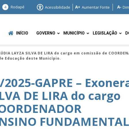
4
Rodapé
Acessibilidade
Aumentar Fonte
Dim
INÍCIO
GOVERNO
MUNICÍPIO
LEGISLAÇÃO
D
LAÚDIA LAYZA SILVA DE LIRA do cargo em comissão de COORD
de Educação deste Município.
/2025-GAPRE – Exoner
LVA DE LIRA do cargo
e
 COORDENADOR
ENSINO FUNDAMENTA