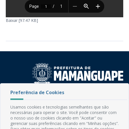
Baixar [97.47 KB]
Preferência de Cookies
Rua do Imperador, 78, Centro
CEP: 58.280-000 - Mamanguape/PB
Fone: (83) 3292-2246
Usamos cookies e tecnologias semelhantes que são
Email: comunicacao@mamanguape.pb.gov.br
necessárias para operar o site. Você pode consentir com
o nosso uso de cookies clicando em "Aceitar" ou
Expediente: Segunda à Sexta, das 08h às 13h
gerenciar suas preferências clicando em “Minhas opções”.
Para obter mais informações sobre os tipos de cookies,