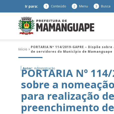
Ir para:
1
Conteúdo
2
Menu
3
Busca
Prefeitura
PORTARIA Nº 114/2019-GAPRE – Dispõe sobre 
Início
de servidores do Município de Mamanguape
de
PORTARIA Nº 114/
Autor:
Administração
sobre a nomeação
Mamanguap
para realização d
preenchimento de
–