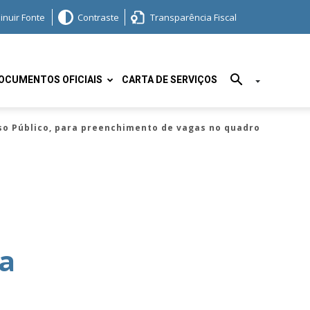
inuir Fonte
Contraste
Transparência Fiscal
OCUMENTOS OFICIAIS
CARTA DE SERVIÇOS
so Público, para preenchimento de vagas no quadro
ra