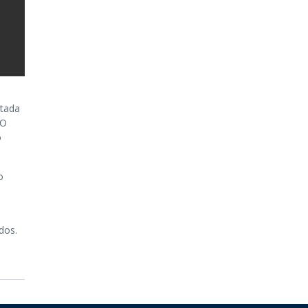
otada
DO
o
o
dos.