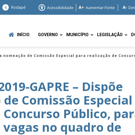
4
Rodapé
Acessibilidade
Aumentar Fonte
Dim
INÍCIO
GOVERNO
MUNICÍPIO
LEGISLAÇÃO
D
a nomeação de Comissão Especial para realização de Concur
2019-GAPRE – Dispõe
 de Comissão Especial
e
e Concurso Público, pa
 vagas no quadro de