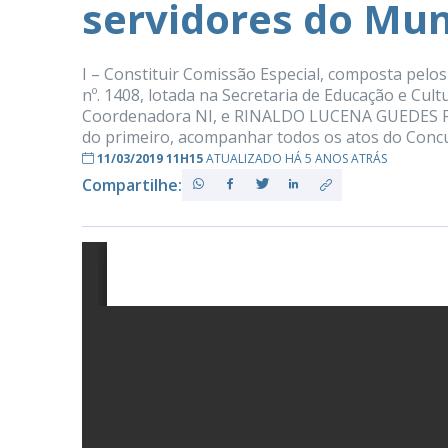
servidores do Mu
I – Constituir Comissão Especial, composta pelo
PB
nº. 1408, lotada na Secretaria de Educação e C
Coordenadora NI, e RINALDO LUCENA GUEDES FILHO
do primeiro, acompanhar todos os atos do Conc
11/03/2019 11H15
ATUALIZADO HÁ 5 ANOS ATRÁS
Compartilhe: