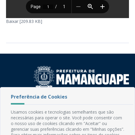
Baixar [209.83 KB]
Preferência de Cookies
Rua do Imperador, 78, Centro
CEP: 58.280-000 - Mamanguape/PB
Fone: (83) 3292-2246
Usamos cookies e tecnologias semelhantes que são
Email: comunicacao@mamanguape.pb.gov.br
necessárias para operar o site. Você pode consentir com
o nosso uso de cookies clicando em "Aceitar" ou
Expediente: Segunda à Sexta, das 08h às 13h
gerenciar suas preferências clicando em “Minhas opções”.
Para obter mais informações sobre os tipos de cookies,