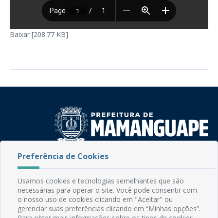
Baixar [208.77 KB]
Preferência de Cookies
Rua do Imperador, 78, Centro
CEP: 58.280-000 - Mamanguape/PB
Fone: (83) 3292-2246
Usamos cookies e tecnologias semelhantes que são
Email: comunicacao@mamanguape.pb.gov.br
necessárias para operar o site. Você pode consentir com
o nosso uso de cookies clicando em "Aceitar" ou
Expediente: Segunda à Sexta, das 08h às 13h
gerenciar suas preferências clicando em “Minhas opções”.
Para obter mais informações sobre os tipos de cookies,