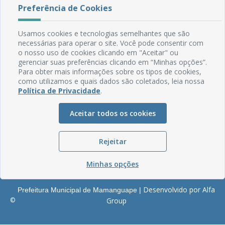
Rua do Imperador, 78, Centro
Preferência de Cookies
CEP: 58.280-000 - Mamanguape/PB
Fone: (83) 3292-2246
Usamos cookies e tecnologias semelhantes que são
Email: comunicacao@mamanguape.pb.gov.br
necessárias para operar o site. Você pode consentir com
Expediente: Segunda à Sexta, das 08h às 13h
o nosso uso de cookies clicando em "Aceitar" ou
gerenciar suas preferências clicando em “Minhas opções”.
Mapa do Site
Para obter mais informações sobre os tipos de cookies,
como utilizamos e quais dados são coletados, leia nossa
Perguntas frequentes
Política de Privacidade
.
Manual de Navegação
Glossário
Aceitar todos os cookies
Ouvidoria
Rejeitar
Serviços Internos
Política de Privacidade
Minhas opções
Desenvolvido por Alfa
Prefeitura Municipal de Mamanguape |
©
Group