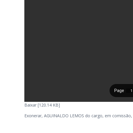
Baixar [120.14 KB]
Exonerar, AGUINALDO LEMOS do cargo, em comissão, de 