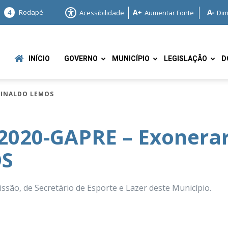
4
Rodapé
Acessibilidade
Aumentar Fonte
Dim
INÍCIO
GOVERNO
MUNICÍPIO
LEGISLAÇÃO
D
GUINALDO LEMOS
2020-GAPRE – Exonerar
S
e
ão, de Secretário de Esporte e Lazer deste Município.