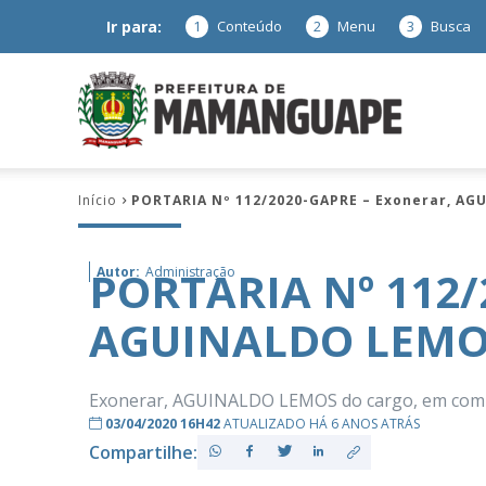
Ir para:
1
Conteúdo
2
Menu
3
Busca
Prefeitura
Início
PORTARIA Nº 112/2020-GAPRE – Exonerar, A
de
PORTARIA Nº 112/
Autor:
Administração
AGUINALDO LEMO
Mamanguap
Exonerar, AGUINALDO LEMOS do cargo, em comiss
03/04/2020 16H42
ATUALIZADO HÁ 6 ANOS ATRÁS
Compartilhe:
–