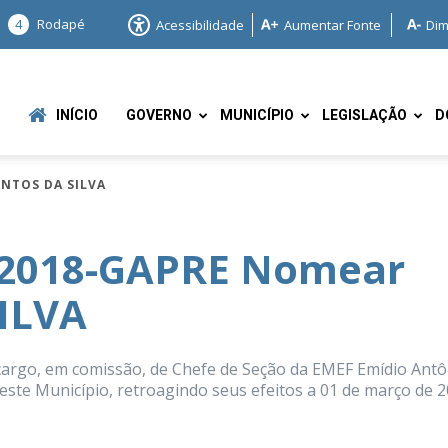
4
Rodapé
Acessibilidade
Aumentar Fonte
Dim
INÍCIO
GOVERNO
MUNICÍPIO
LEGISLAÇÃO
D
ANTOS DA SILVA
/2018-GAPRE Nomear
ILVA
e
rgo, em comissão, de Chefe de Seção da EMEF Emídio Antô
este Município, retroagindo seus efeitos a 01 de março de 2