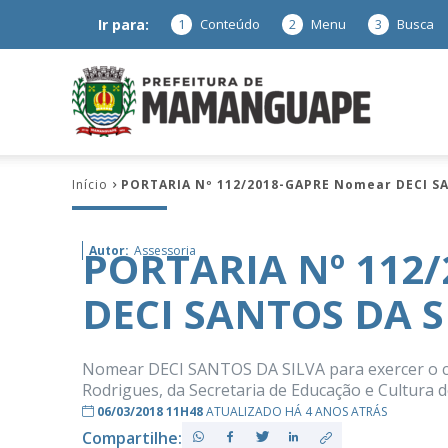
Ir para:
1
Conteúdo
2
Menu
3
Busca
Prefeitura
Início
PORTARIA Nº 112/2018-GAPRE Nomear DECI S
de
PORTARIA Nº 112
Autor:
Assessoria
DECI SANTOS DA S
Mamanguap
Nomear DECI SANTOS DA SILVA para exercer o ca
Rodrigues, da Secretaria de Educação e Cultura d
06/03/2018 11H48
ATUALIZADO HÁ 4 ANOS ATRÁS
–
Compartilhe: