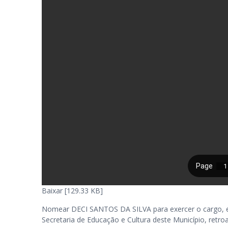
Baixar [129.33 KB]
Nomear DECI SANTOS DA SILVA para exercer o cargo, e
Secretaria de Educação e Cultura deste Município, retro