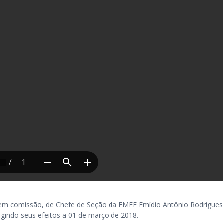
m comissão, de Chefe de Seção da EMEF Emídio Antônio Rodrigues
agindo seus efeitos a 01 de março de 2018.