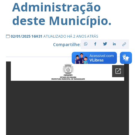
Administração
deste Município.
02/01/2025 16H31
ATUALIZADO HÁ 2 ANOS ATRÁS
Compartilhe: