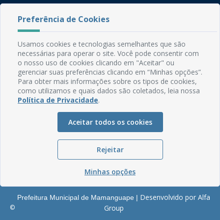
Rua do Imperador, 78, Centro
Preferência de Cookies
CEP: 58.280-000 - Mamanguape/PB
Fone: (83) 3292-2246
Usamos cookies e tecnologias semelhantes que são
Email: comunicacao@mamanguape.pb.gov.br
necessárias para operar o site. Você pode consentir com
Expediente: Segunda à Sexta, das 08h às 13h
o nosso uso de cookies clicando em "Aceitar" ou
gerenciar suas preferências clicando em “Minhas opções”.
Mapa do Site
Para obter mais informações sobre os tipos de cookies,
como utilizamos e quais dados são coletados, leia nossa
Perguntas frequentes
Política de Privacidade
.
Manual de Navegação
Aceitar todos os cookies
Glossário
Ouvidoria
Rejeitar
Serviços Internos
Política de Privacidade
Minhas opções
Desenvolvido por Alfa
Prefeitura Municipal de Mamanguape |
©
Group