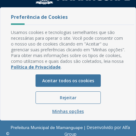
Rua do Imperador, 78, Centro
Preferência de Cookies
CEP: 58.280-000 - Mamanguape/PB
Fone: (83) 3292-2246
Usamos cookies e tecnologias semelhantes que são
Email: comunicacao@mamanguape.pb.gov.br
necessárias para operar o site. Você pode consentir com
Expediente: Segunda à Sexta, das 08h às 13h
o nosso uso de cookies clicando em "Aceitar" ou
gerenciar suas preferências clicando em “Minhas opções”.
Mapa do Site
Para obter mais informações sobre os tipos de cookies,
como utilizamos e quais dados são coletados, leia nossa
Perguntas frequentes
Política de Privacidade
.
Manual de Navegação
Aceitar todos os cookies
Glossário
Ouvidoria
Rejeitar
Serviços Internos
Política de Privacidade
Minhas opções
Desenvolvido por Alfa
Prefeitura Municipal de Mamanguape |
©
Group