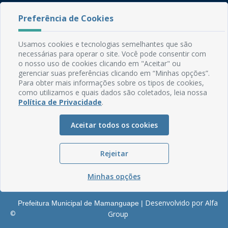
Rua do Imperador, 78, Centro
Preferência de Cookies
CEP: 58.280-000 - Mamanguape/PB
Fone: (83) 3292-2246
Usamos cookies e tecnologias semelhantes que são
Email: comunicacao@mamanguape.pb.gov.br
necessárias para operar o site. Você pode consentir com
Expediente: Segunda à Sexta, das 08h às 13h
o nosso uso de cookies clicando em "Aceitar" ou
gerenciar suas preferências clicando em “Minhas opções”.
Mapa do Site
Para obter mais informações sobre os tipos de cookies,
como utilizamos e quais dados são coletados, leia nossa
Perguntas frequentes
Política de Privacidade
.
Manual de Navegação
Aceitar todos os cookies
Glossário
Ouvidoria
Rejeitar
Serviços Internos
Política de Privacidade
Minhas opções
Desenvolvido por Alfa
Prefeitura Municipal de Mamanguape |
©
Group