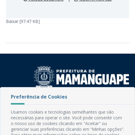
Baixar [97.47 KB]
Preferência de Cookies
Rua do Imperador, 78, Centro
CEP: 58.280-000 - Mamanguape/PB
Fone: (83) 3292-2246
Usamos cookies e tecnologias semelhantes que são
Email: comunicacao@mamanguape.pb.gov.br
necessárias para operar o site. Você pode consentir com
o nosso uso de cookies clicando em "Aceitar" ou
Expediente: Segunda à Sexta, das 08h às 13h
gerenciar suas preferências clicando em “Minhas opções”.
Para obter mais informações sobre os tipos de cookies,